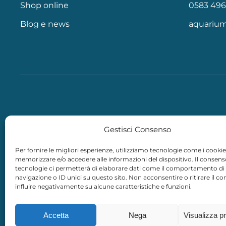
Shop online
0583 496
Blog e news
aquariu
Gestisci Consenso
Per fornire le migliori esperienze, utilizziamo tecnologie come i cookie
memorizzare e/o accedere alle informazioni del dispositivo. Il consen
tecnologie ci permetterà di elaborare dati come il comportamento di
navigazione o ID unici su questo sito. Non acconsentire o ritirare il 
influire negativamente su alcune caratteristiche e funzioni.
Accetta
Nega
Visualizza p