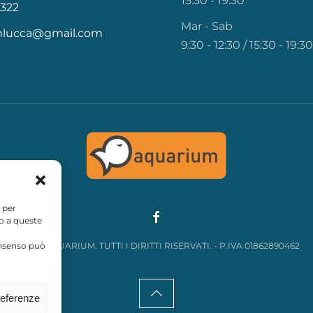
15:30 - 19:30
322
Mar - Sab
mlucca@gmail.com
9:30 - 12:30 / 15:30 - 19:30
 per
so a queste
consenso può
©
2026
AQUARIUM. TUTTI I DIRITTI RISERVATI. - P.IVA
01862890462
referenze