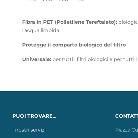
Fibra in PET (Polietilene Tereftalato):
biologic
l’acqua limpida
Protegge il comparto biologico del filtro
Universale:
per tutti i filtri biologici e per tutti
PUOI TROVARE...
CONTATT
I nostri servizi
Piazza Cu