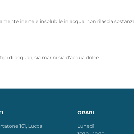
amente inerte e insolubile in acqua, non rilascia sostanze,
 i tipi di acquari, sia marini sia d’acqua dolce
I
ORARI
rtatone 161, Lucca
Lunedì