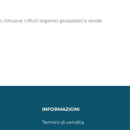
 rimuove i rifiuti organici grossolani e rende
INFORMAZIONI
Termini di vendita