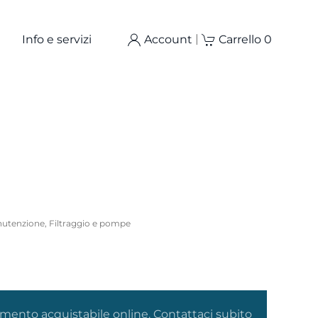
|
Info e servizi
Account
Carrello
0
nutenzione
,
Filtraggio e pompe
omento acquistabile online. Contattaci subito