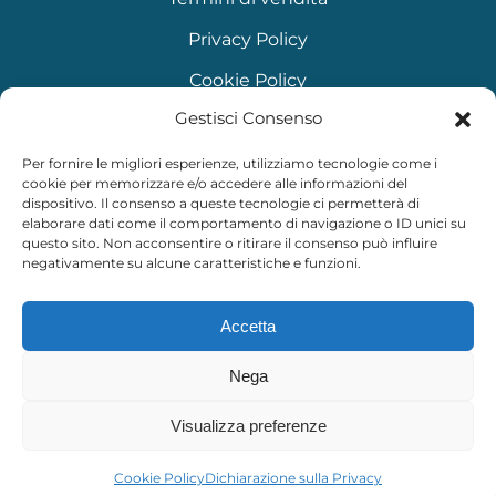
Privacy Policy
Cookie Policy
Gestisci Consenso
Per fornire le migliori esperienze, utilizziamo tecnologie come i
cookie per memorizzare e/o accedere alle informazioni del
dispositivo. Il consenso a queste tecnologie ci permetterà di
elaborare dati come il comportamento di navigazione o ID unici su
questo sito. Non acconsentire o ritirare il consenso può influire
negativamente su alcune caratteristiche e funzioni.
Accetta
©
2026
AQUARIUM. TUTTI I DIRITTI RISERVATI. - P.IVA
01862890462
Nega
Visualizza preferenze
Contact us
Cookie Policy
Dichiarazione sulla Privacy